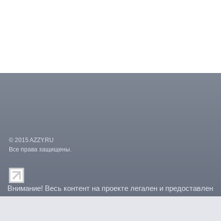
© 2015 AZZY.RU
Все права защищены.
/var/www/vhosts/paradocs/kino.advideo.ru/templates/azzy/counters.
Внимание! Весь контент на проекте легален и предоставлен
правообладателями. По любым вопросам связанным с
роликами вы можете обратиться по e-mail: admin@azzy.ru