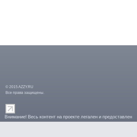
© 2015 AZZY.RU
Все права защищены.
/var/www/vhosts/paradocs/kino.advideo.ru/templates/azzy/counters.
Внимание! Весь контент на проекте легален и предоставлен
правообладателями. По любым вопросам связанным с
роликами вы можете обратиться по e-mail: admin@azzy.ru