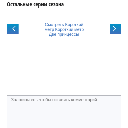
Остальные серии сезона
треть Короткий
Смотреть Короткий
Смотреть Коро
р Короткий метр
метр Короткий метр
метр Короткий 
жник и хулиганы.
Две принцессы
Джалиль. Волше
ебный фонарь 12
фонарь 7