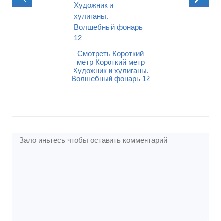
Смотреть Коро
метр Короткий 
треть Короткий
Две принцес
р Короткий метр
чка. Волшебный
Смотреть Короткий
фонарь 12
метр Короткий метр
Художник и хулиганы.
Волшебный фонарь 12