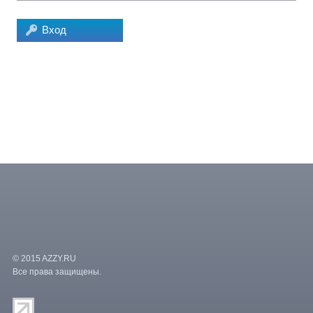
Вход
© 2015 AZZY.RU
Все права защищены.
/var/www/vhosts/paradocs/kino.advideo.ru/templates/azzy/counters.