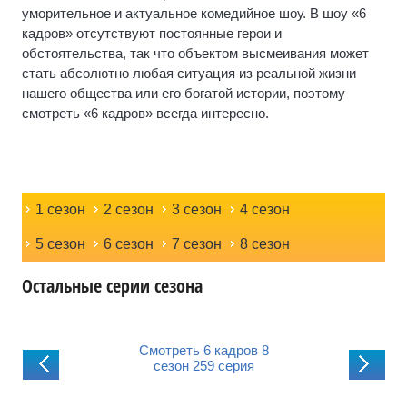
уморительное и актуальное комедийное шоу. В шоу «6
кадров» отсутствуют постоянные герои и
обстоятельства, так что объектом высмеивания может
стать абсолютно любая ситуация из реальной жизни
нашего общества или его богатой истории, поэтому
смотреть «6 кадров» всегда интересно.
1 сезон
2 сезон
3 сезон
4 сезон
5 сезон
6 сезон
7 сезон
8 сезон
Остальные серии сезона
треть 6 кадров 8
Смотреть 6 кадров 8
Смотреть 6 кадр
езон 258 серия
сезон 259 серия
сезон 260 сер