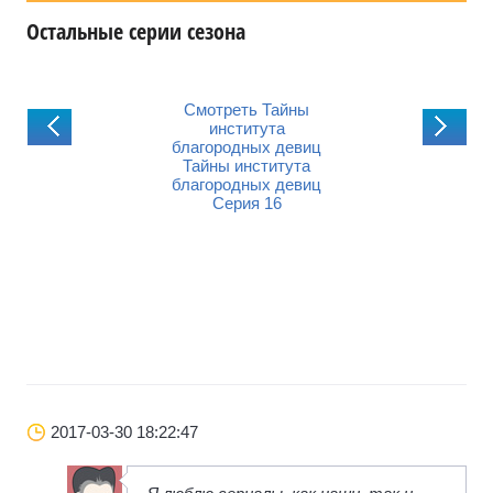
Остальные серии сезона
мотреть Тайны
Смотреть Тайны
Смотреть Тай
института
института
института
городных девиц
благородных девиц
благородных д
айны института
Тайны института
Тайны институ
городных девиц
благородных девиц
благородных д
Серия 15
Серия 16
Серия 17
2017-03-30 18:22:47