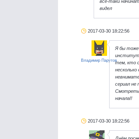
всё-таки начинат
видел
2017-03-30 18:22:56
Я бы тоже
института
Владимир Парутов
тем, кто 
несколько
невнимате
сериал не 
Смотреть 
начала!!
2017-03-30 18:22:56
Днём посм