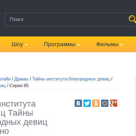
Шоу
Программы
Фильмы
нлайн
/
Драмы
/
Тайны института благородных девиц
/
виц
/
Серия 85
нститута
иц Тайны
одных девиц
тно