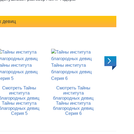
х девиц
Смотреть Тайны
Смотреть Тайны
Смотреть 
института
института
институ
благородных девиц
благородных девиц
благородных
Тайны института
Тайны института
Тайны инст
благородных девиц
благородных девиц
благородных
Серия 6
Серия 7
Серия 