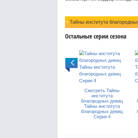
Тайны института благородны
Остальные серии сезона
айны
Смотреть Тайны
Смотреть Тайны
а
института
института
девиц
благородных девиц
благородных девиц
тута
Тайны института
Тайны института
девиц
благородных девиц
благородных девиц
Серия 4
Серия 5