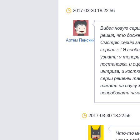
2017-03-30 18:22:56
Видел новую сери
решил, что долже
Артём Пенский
Смотрю серию за 
сериал с ! Я воо
узнать: я теперь
постановка, и сц
интрига, и кост
серии решены так
нажать на паузу 
попробовать нач
2017-03-30 18:22:56
Что-то мне