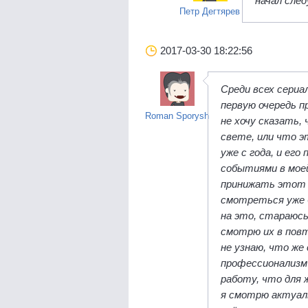
начал сле
Петр Дегтярев
2017-03-30 18:22:56
Среди всех сериа
первую очередь 
Roman Sporysh
не хочу сказать,
свете, или что э
уже с года, и его
событиями в моей 
принижать этот с
смотреться уже 
на это, стараюсь
смотрю их в повт
не узнаю, что же
профессионализм
работу, что для 
я смотрю актуаль