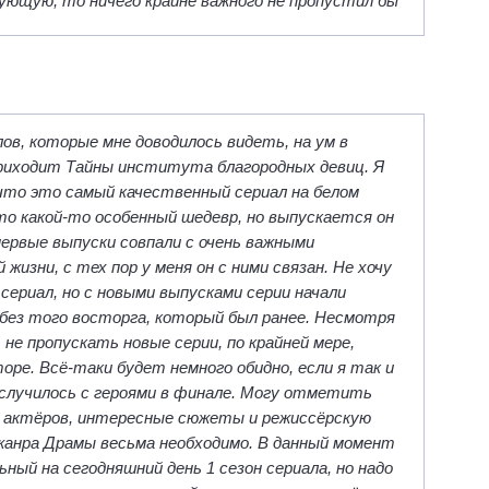
дующую, то ничего крайне важного не пропустил бы
лов, которые мне доводилось видеть, на ум в
приходит Тайны института благородных девиц. Я
 что это самый качественный сериал на белом
то какой-то особенный шедевр, но выпускается он
 первые выпуски совпали с очень важными
жизни, с тех пор у меня он с ними связан. Не хочу
ериал, но с новыми выпусками серии начали
без того восторга, который был ранее. Несмотря
 не пропускать новые серии, по крайней мере,
оре. Всё-таки будет немного обидно, если я так и
 случилось с героями в финале. Могу отметить
 актёров, интересные сюжеты и режиссёрскую
жанра Драмы весьма необходимо. В данный момент
ный на сегодняшний день 1 сезон сериала, но надо