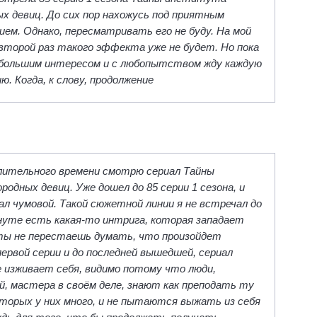
ых девиц. До сих пор нахожусь под приятным
ием. Однако, пересматривать его не буду. На мой
 второй раз такого эффекта уже не будет. Но пока
большим интересом и с любопытством жду каждую
ю. Когда, к слову, продолжение
лительного времени смотрю сериал Тайны
одных девиц. Уже дошел до 85 серии 1 сезона, и
иал чумовой. Такой сюжетной линии я не встречал до
инуте есть какая-то интрига, которая западает
 ты не перестаешь думать, что произойдет
первой серии и до последней вышедшей, сериал
е изживает себя, видимо потому что люди,
, мастера в своём деле, знают как преподать ту
оторых у них много, и не пытаются выжать из себя