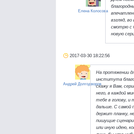
благородн
Елена Колосова
впечатлен
взгляд, во
смотрю с 
новую сери
2017-03-30 18:22:56
На протяжении д
института благор
Андрей Долгодворов
скажу я Вам, сер
него, в каждой м
тебе в голову, и
дальше. С самой 
держит планку, н
пишущие сценарий
или иную идею, к