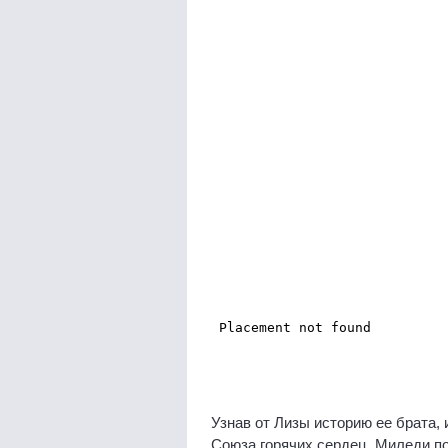
Узнав от Лизы историю ее брата,
Союза горячих сердец. Миледи п