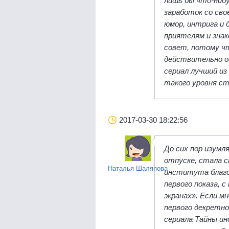
лишь бы что-ниб
заработок со сво
юмор, интрига и 
приятелям и знак
совет, потому ч
действительно о
сериал лучший из
такого уровня с
2017-03-30 18:22:56
До сих пор изумля
отпуске, стала 
Наталья Шаляпова
института благо
первого показа, с
экранах». Если м
первого декретно
сериала Тайны ин