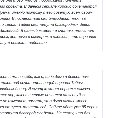
удь для того, что бы продолжать получать
его проекта. В данном сериале хорошо сочетаются
драма, именно поэтому я его советую всем своим
омым. В последствии они благодарят меня за
то сериал Тайны института благородных девиц
фигенный. В данный момент я считаю, что этот
 всех, которые я смотрел, и надеюсь, что сериалов
танут снимать побольше
юсь сама на себя, как я, сидя дома в декретном
страстной почитательницей сериала Тайны
родных девиц. Я смотрю этот сериал с самого
 тех пор, как он впервые появился на «голубых
не не изменяет память, это было начало моего
го отпуска, то есть год. Сейчас идет уже 85 серия
ститута благородных девиц. Не скажу, что для