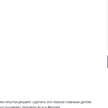
 институтки решают сделать его поиски главным делом
одслушивает разговор Аси и Федора.