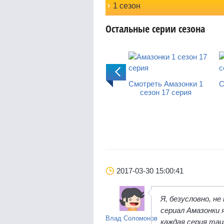
1 сезон
Остальные серии сезона
онки 1
Смотреть Амазонки 1
Смотреть Амазонки 1
С
рия
сезон 16 серия
сезон 17 серия
2017-03-30 15:00:41
Я, безусловно, не
сериал Амазонки 
Влад Соломонов
каждая серия таи