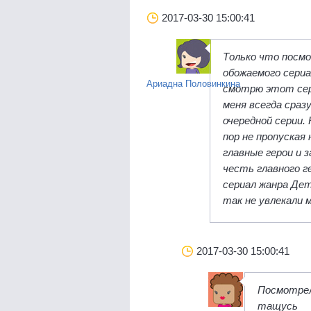
2017-03-30 15:00:41
Только что посмо
обожаемого сериа
Ариадна Половинкина
смотрю этот сер
меня всегда сраз
очередной серии.
пор не пропуская 
главные герои и 
честь главного г
сериал жанра Де
так не увлекали 
2017-03-30 15:00:41
Посмотрел
тащусь