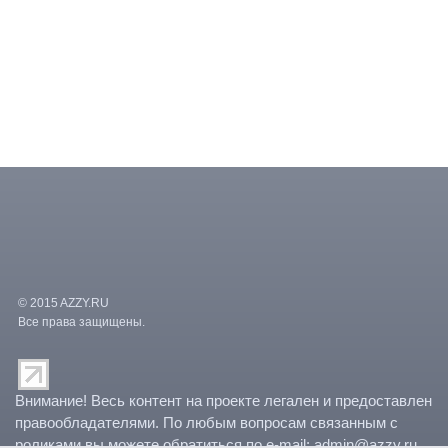
© 2015 AZZY.RU
Все права защищены.
/var/www/vhosts/paradocs/kino.advideo.ru/templates/azzy/counters.
Внимание! Весь контент на проекте легален и предоставлен
правообладателями. По любым вопросам связанным с
роликами вы можете обратиться по e-mail: admin@azzy.ru