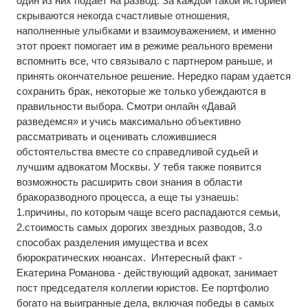
один из них подает на развод. За каждой такой историей
скрываются некогда счастливые отношения,
наполненные улыбками и взаимоуважением, и именно
этот проект помогает им в режиме реального времени
вспомнить все, что связывало с партнером раньше, и
принять окончательное решение. Нередко парам удается
сохранить брак, некоторые же только убеждаются в
правильности выбора. Смотри онлайн «Давай
разведемся» и учись максимально объективно
рассматривать и оценивать сложившиеся
обстоятельства вместе со справедливой судьей и
лучшим адвокатом Москвы. У тебя также появится
возможность расширить свои знания в области
бракоразводного процесса, а еще ты узнаешь:
1.причины, по которым чаще всего распадаются семьи,
2.стоимость самых дорогих звездных разводов, 3.о
способах разделения имущества и всех
бюрократических нюансах. Интересный факт -
Екатерина Романова - действующий адвокат, занимает
пост председателя коллегии юристов. Ее портфолио
богато на выигранные дела, включая победы в самых