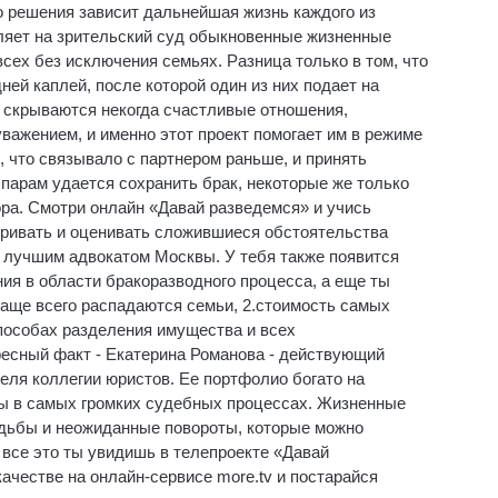
о решения зависит дальнейшая жизнь каждого из
ляет на зрительский суд обыкновенные жизненные
сех без исключения семьях. Разница только в том, что
ней каплей, после которой один из них подает на
й скрываются некогда счастливые отношения,
ажением, и именно этот проект помогает им в режиме
, что связывало с партнером раньше, и принять
парам удается сохранить брак, некоторые же только
ра. Смотри онлайн «Давай разведемся» и учись
ривать и оценивать сложившиеся обстоятельства
 лучшим адвокатом Москвы. У тебя также появится
ия в области бракоразводного процесса, а еще ты
чаще всего распадаются семьи, 2.стоимость самых
способах разделения имущества и всех
есный факт - Екатерина Романова - действующий
теля коллегии юристов. Ее портфолио богато на
ы в самых громких судебных процессах. Жизненные
дьбы и неожиданные повороты, которые можно
 все это ты увидишь в телепроекте «Давай
ачестве на онлайн-сервисе more.tv и постарайся