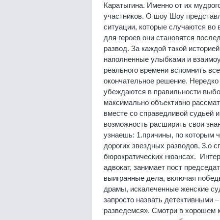
Каратыгина. Именно от их мудрог
участников. О шоу Шоу представ
ситуации, которые случаются во в
для героев они становятся послед
развод. За каждой такой историе
наполненные улыбками и взаимоув
реального времени вспомнить все
окончательное решение. Нередко 
убеждаются в правильности выбо
максимально объективно рассмат
вместе со справедливой судьей и
возможность расширить свои знан
узнаешь: 1.причины, по которым 
дорогих звездных разводов, 3.о 
бюрократических нюансах. Интер
адвокат, занимает пост председа
выигранные дела, включая побед
драмы, искалеченные женские су
запросто назвать детективными –
разведемся». Смотри в хорошем к