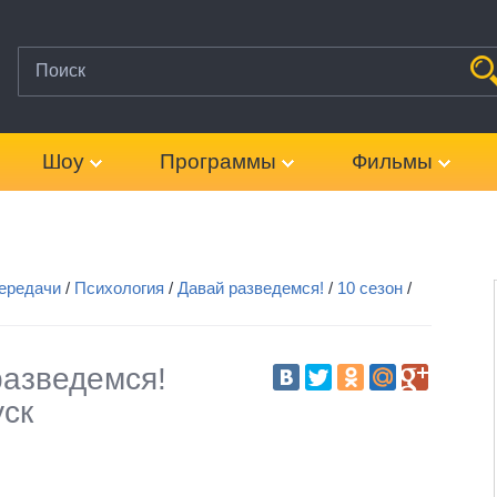
Шоу
Программы
Фильмы
ередачи
/
Психология
/
Давай разведемся!
/
10 сезон
/
разведемся!
уск