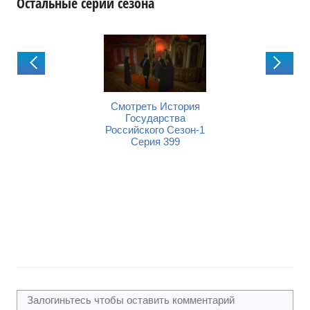
Остальные серии сезона
Смотреть История
Смотреть История
Смот
Государства
Государства
Го
1
Российского Сезон-1
Российского Сезон-1
Россий
Серия 399
Серия 400
Царс
Иоа
Г