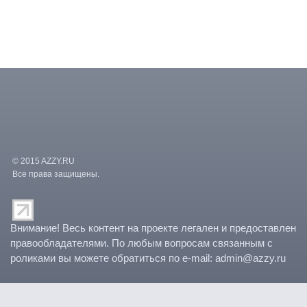
© 2015 AZZY.RU
Все права защищены.
/var/www/vhosts/paradocs/kino.advideo.ru/templates/azzy/counters.
Внимание! Весь контент на проекте легален и предоставлен
правообладателями. По любым вопросам связанным с
роликами вы можете обратиться по e-mail: admin@azzy.ru