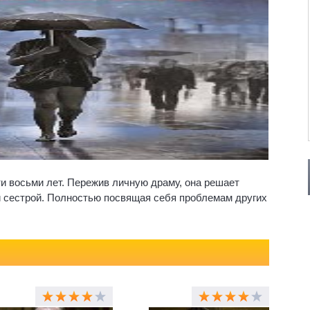
и восьми лет. Пережив личную драму, она решает
й сестрой. Полностью посвящая себя проблемам других
оих собственных. Но, ступив на скользкий путь добрых
ьные истории. Ей предстоит столкнуться с
ужие семейные тайны; предотвратить «идеальное»
дальше изуродованной топ-модели; защитить
ста; стать богатой наследницей; оказаться жертвой
ремной камере. Не удастся героине сбежать и от
 сведёт её с человеком, который принёс ей много