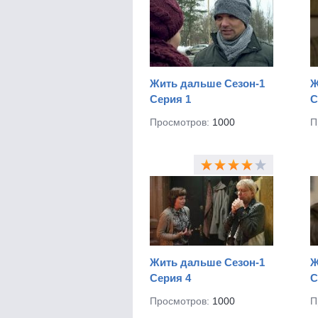
разочарований. Справится ли Вер
настоящее счастье? Смотреть се
Жить дальше Сезон-1
Ж
Серия 1
С
Просмотров:
1000
П
Жить дальше Сезон-1
Ж
Серия 4
С
Просмотров:
1000
П