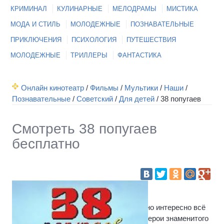
КРИМИНАЛ
КУЛИНАРНЫЕ
МЕЛОДРАМЫ
МИСТИКА
МОДА И СТИЛЬ
МОЛОДЕЖНЫЕ
ПОЗНАВАТЕЛЬНЫЕ
ПРИКЛЮЧЕНИЯ
ПСИХОЛОГИЯ
ПУТЕШЕСТВИЯ
МОЛОДЕЖНЫЕ
ТРИЛЛЕРЫ
ФАНТАСТИКА
Онлайн кинотеатр
/
Фильмы
/
Мультики
/
Наши
/
Познавательные
/
Советский
/
Для детей
/
38 попугаев
Смотреть 38 попугаев
бесплатно
Истину, понятную всем детям, – «ужасно интересно всё
то, что неизвестно!» – провозглашают герои знаменитого